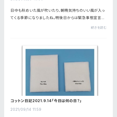
日中も秋めいた風が吹いたり、朝晩気持ちのいい風が入っ
てくる季節になりましたね。明後日からは緊急事態宣言や
まん延防止措置が解除されるとのこと。まぁまぁ長かった
続きを読む
ですもんね(笑)このまま自由な日常が復活し...
コットン日記2021.9.14「今日は何の日？」
2021/09/14 11:59