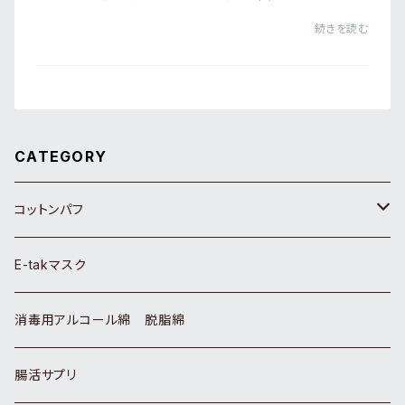
い青空と気温でしたね。夏も終わるというので、今年最初で
続きを読む
最後の海に、浮かびに行ってきました。ただた...
CATEGORY
コットンパフ
コットンパフ ホワイト
E-takマスク
コットンパフ 生成り
消毒用アルコール綿 脱脂綿
ベビー用品
腸活サプリ