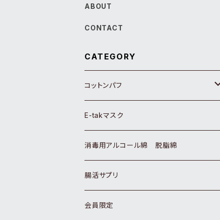
ABOUT
CONTACT
CATEGORY
コットンパフ
コットンパフ ホワイト
E-takマスク
コットンパフ 生成り
消毒用アルコール綿 脱脂綿
ベビー用品
腸活サプリ
ネイル用品
会員限定