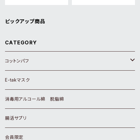
ピックアップ商品
CATEGORY
コットンパフ
コットンパフ ホワイト
E-takマスク
コットンパフ 生成り
消毒用アルコール綿 脱脂綿
ベビー用品
腸活サプリ
ネイル用品
会員限定