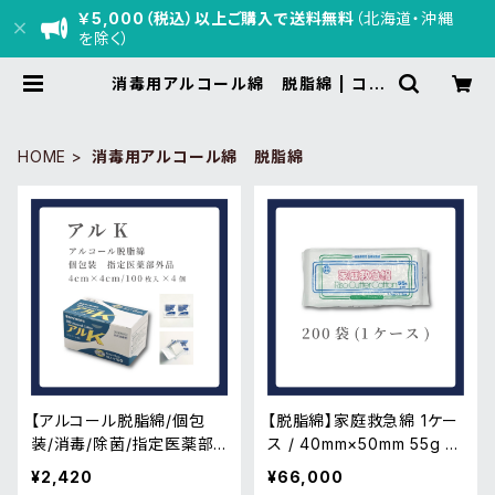
￥5,000（税込）以上ご購入で送料無料
（北海道・沖縄
を除く）
消毒用アルコール綿 脱脂綿 | コッ
トンパフ kakui
HOME
消毒用アルコール綿 脱脂綿
【アルコール脱脂綿/個包
【脱脂綿】家庭救急綿 1ケー
装/消毒/除菌/指定医薬部
ス / 40mm×50mm 55g 1
外品】アルK /4cm×4cm/10
ケース200袋
¥2,420
¥66,000
0枚入×4個